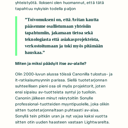
yhteistyötä. Ilokseni olen huomannut, että tätä
tapahtuu nykyisin todella paljon
”Toivomukseni on, että Avitan kautta
pääsemme osallistumaan yhteisiin
tapahtumiin, jakamaan tietoa sekä
teknologiasta että asiakasprojekteista,
verkostoitumaan ja toki myös pitämään
hauskaa.”
Miten ja miksi päädyit itse av-alalle?
Olin 2000-luvun alussa töissä Canonilla tulostus- ja
it-ratkaisumyynnin parissa. Siellä tuotetarjonnan
suhteellisen pieni osa oli myös projektorit, joten
ensi sipaisu av-tuotteista syntyi jo tuolloin.
Canonin jälkeen minut rekrytoitiin Sonylle
professional-tuotteiden myyntipuolelle, joka olikin
sitten tuotetarjonnaltaan puhtaasti av-alaa.
Sonyllä tein pitkän uran ja nyt vajaa kaksi vuotta
sitten otin uuden haasteen vastaan Lightwarelta.