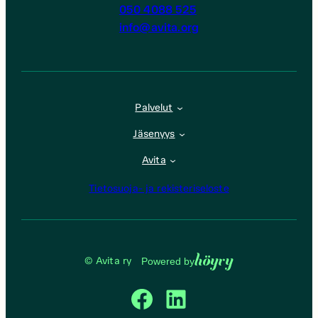
050 4088 525
info@avita.org
Palvelut
Jäsenyys
Avita
Tietosuoja- ja rekisteriseloste
Höyry
© Avita ry
Powered by
Facebook
LinkedIn