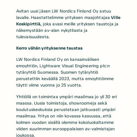
Avitan uusi jäsen LW Nordics Finland Oy astuu
lavalle. Haastattelimme yrityksen maajohtajaa
Ville
Koskipirttiä,
joka avasi meille yrityksen taustoja ja
näkemystään av-alan nykytilasta ja
tulevaisuudesta.
Kerro vähän yrityksenne taustaa
LW Nordics Finland Oy on kansainvälisen
emoyhtiön, Lightware Visual Engineering plc:n
tytäryhtiö Suomessa. Suomen tytäryhtiö
perustettiin keväällä 2023, mutta emoyhtiömme
täytti viime vuonna jo 25 vuotta.
Yhtiöllä on toimintaa ympäri maailmaa jo yli 30 eri
maassa. Uusia toimistoja, showroomeja sekä
koulutuskeskuksia perustetaan jatkuvasti ympäri
maailmaa. Yritys on niin kovassa kasvussa, että
kolmen vuoden sisällä olemme kokoluokaltamme
viiden suurimman eurooppalaisen av-valmistajan
joukossa.