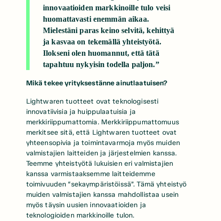
innovaatioiden markkinoille tulo veisi
huomattavasti enemmän aikaa.
Mielestäni paras keino selvitä, kehittyä
ja kasvaa on tekemällä yhteistyötä.
Ilokseni olen huomannut, että tätä
tapahtuu nykyisin todella paljon.”
Mikä tekee yrityksestänne ainutlaatuisen?
Lightwaren tuotteet ovat teknologisesti
innovatiivisia ja huippulaatuisia ja
merkkiriippumattomia. Merkkiriippumattomuus
merkitsee sitä, että Lightwaren tuotteet ovat
yhteensopivia ja toimintavarmoja myös muiden
valmistajien laitteiden ja järjestelmien kanssa.
Teemme yhteistyötä lukuisien eri valmistajien
kanssa varmistaaksemme laitteidemme
toimivuuden “sekaympäristöissä”. Tämä yhteistyö
muiden valmistajien kanssa mahdollistaa usein
myös täysin uusien innovaatioiden ja
teknologioiden markkinoille tulon.