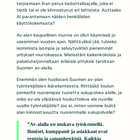
tarjoamaan ihan perus kaduntallaajalle, joka ei
tiedä tai ei ole kiinnostunut eri laitteista. Auttaako
AI parantamaan näiden henkilöiden
käyttökokemusta?
Av-alan kaupallinen murros on ollut käynnissä jo
useamman vuoden ajan. Nähtäväksi jää, tuleeko
isommista isompia ja selviytyvätkö pienemmät
yritykset murroksessa. Mielestäni kaikenkokoisia ja
palvelutarjonnaltaan erilaisia yrityksiä tarvitaan
Suomen av-alalla.
Enemmän olen huolissani Suomen av-alan
työntekijöiden ikärakenteesta. Riittääkö koulun
penkeiltä nuorempaa tuoretta sukupolvea alalle, ja
onko av-ala ylipäänsä houkutteleva ala nuorille
uusille työntekijöille? Jos ei, miten voimme lisätä
alan kiinnostavuutta nuoremmalle sukupolvelle?
”Av-alalla on mukava työskennellä.
Ihmiset, kumppanit ja asiakkaat ovat
rentoja ja samanhenkisiä. Kaikkia