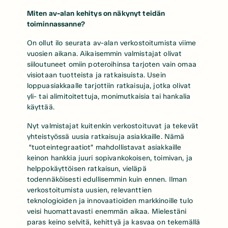
Miten av-alan kehitys on näkynyt teidän
toiminnassanne?
On ollut ilo seurata av-alan verkostoitumista viime
vuosien aikana. Aikaisemmin valmistajat olivat
siiloutuneet omiin poteroihinsa tarjoten vain omaa
visiotaan tuotteista ja ratkaisuista. Usein
loppuasiakkaalle tarjottiin ratkaisuja, jotka olivat
yli- tai alimitoitettuja, monimutkaisia tai hankalia
käyttää.
Nyt valmistajat kuitenkin verkostoituvat ja tekevät
yhteistyössä uusia ratkaisuja asiakkaille. Nämä
“tuoteintegraatiot” mahdollistavat asiakkaille
keinon hankkia juuri sopivankokoisen, toimivan, ja
helppokäyttöisen ratkaisun, vieläpä
todennäköisesti edullisemmin kuin ennen. Ilman
verkostoitumista uusien, relevanttien
teknologioiden ja innovaatioiden markkinoille tulo
veisi huomattavasti enemmän aikaa. Mielestäni
paras keino selvitä, kehittyä ja kasvaa on tekemällä