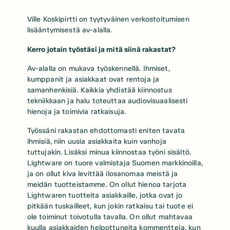
Ville Koskipirtti on tyytyväinen verkostoitumisen
lisääntymisestä av-alalla.
Kerro jotain työstäsi ja mitä siinä rakastat?
Av-alalla on mukava työskennellä. Ihmiset,
kumppanit ja asiakkaat ovat rentoja ja
samanhenkisiä. Kaikkia yhdistää kiinnostus
tekniikkaan ja halu toteuttaa audiovisuaalisesti
hienoja ja toimivia ratkaisuja.
Työssäni rakastan ehdottomasti eniten tavata
ihmisiä, niin uusia asiakkaita kuin vanhoja
tuttujakin. Lisäksi minua kiinnostaa työni sisältö.
Lightware on tuore valmistaja Suomen markkinoilla,
ja on ollut kiva levittää ilosanomaa meistä ja
meidän tuotteistamme. On ollut hienoa tarjota
Lightwaren tuotteita asiakkaille, jotka ovat jo
pitkään tuskailleet, kun jokin ratkaisu tai tuote ei
ole toiminut toivotulla tavalla. On ollut mahtavaa
kuulla asiakkaiden helpottuneita kommentteja, kun