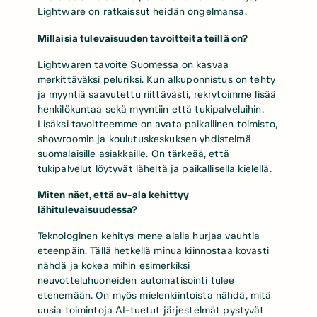
Lightware on ratkaissut heidän ongelmansa.
Millaisia tulevaisuuden tavoitteita teillä on?
Lightwaren tavoite Suomessa on kasvaa
merkittäväksi peluriksi. Kun alkuponnistus on tehty
ja myyntiä saavutettu riittävästi, rekrytoimme lisää
henkilökuntaa sekä myyntiin että tukipalveluihin.
Lisäksi tavoitteemme on avata paikallinen toimisto,
showroomin ja koulutuskeskuksen yhdistelmä
suomalaisille asiakkaille. On tärkeää, että
tukipalvelut löytyvät läheltä ja paikallisella kielellä.
Miten näet, että av-ala kehittyy
lähitulevaisuudessa?
Teknologinen kehitys mene alalla hurjaa vauhtia
eteenpäin. Tällä hetkellä minua kiinnostaa kovasti
nähdä ja kokea mihin esimerkiksi
neuvotteluhuoneiden automatisointi tulee
etenemään. On myös mielenkiintoista nähdä, mitä
uusia toimintoja AI-tuetut järjestelmät pystyvät