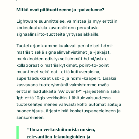
Mitkä ovat päätuotteenne ja -palvelunne?
Lightware suunnittelee, valmistaa ja myy erittäin
korkealaatuisia kuvansiirtoon perustuvia
signaalinsiirto-tuotteita yritysasiakkaille.
Tuotetarjontaamme kuuluvat perinteiset hdmi-
matriisit sekä signaalinvahvistimet ja -jakajat,
markkinoiden edistyksellisimmät hdmi/usb-c
kollaboraatio matriisikytkimet, point-to-point
muuntimet sekä cat- että kuituversioina,
superlaadukkaat usb-c ja hdmi -kaapelit. Lisäksi
kasvavana tuoteryhmänä valmistamme myös
erittäin laadukkaita “AV over IP” -järjestelmiä sekä
1gb että 10gb verkkoihin. Lähitulevaisuudessa
tuotekehitys menee vahvasti kohti automatisoituja
huoneohjaus-järjestelmiä kosketuspaneeleineen ja
sensoreineen.
”Ilman verkostoitumista uusien,
relevanttien teknologioiden ja