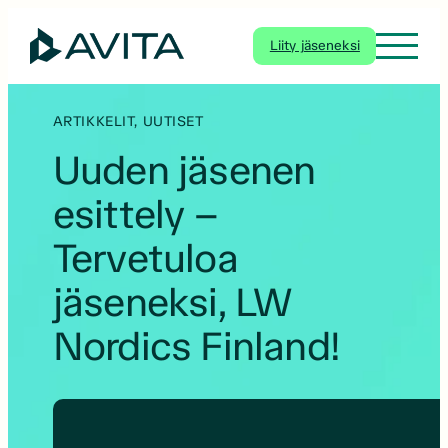
Siirry
sisältöön
Liity jäseneksi
ARTIKKELIT
, 
UUTISET
Uuden jäsenen
esittely –
Tervetuloa
jäseneksi, LW
Nordics Finland!