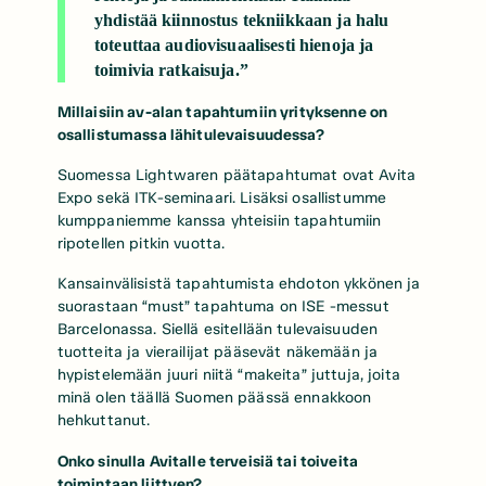
yhdistää kiinnostus tekniikkaan ja halu
toteuttaa audiovisuaalisesti hienoja ja
toimivia ratkaisuja.”
Millaisiin av-alan tapahtumiin yrityksenn
e on
osallistumassa lähitulevaisuudessa?
Suomessa Lightwaren päätapahtumat ovat Avita
Expo sekä ITK-seminaari. Lisäksi osallistumme
kumppaniemme kanssa yhteisiin tapahtumiin
ripotellen pitkin vuotta.
Kansainvälisistä tapahtumista ehdoton ykkönen ja
suorastaan “must” tapahtuma on ISE -messut
Barcelonassa. Siellä esitellään tulevaisuuden
tuotteita ja vierailijat pääsevät näkemään ja
hypistelemään juuri niitä “makeita” juttuja, joita
minä olen täällä Suomen päässä ennakkoon
hehkuttanut.
Onko sinulla Avitalle terveisiä tai toiveita
toimintaan liittyen?