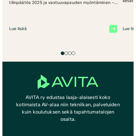
kevätk
tilinpäätös 2025 ja vastuuvapauden myöntäminen –
Esitettiin vuodelta 2025 tilinpäätös,
toimintakertomus ja tilin- sekä toiminnantarkastajan
lausunnot sekä Avita ry:n että Suomen
Ammattiviestintä Oy:n osalta.– Kokous vahvisti
Lue lisää
Lue li
tilinpäätöksen vuodelta 2025 sekä päätettiin
vastuuvapauden myöntämisestä hallitukselle ja muille
vastuuvelvollisille. Kiitos kaikille osallistujille!
AVITA ry edustaa laaja-alaisesti koko
kotimaista AV-alaa niin tekniikan, palveluiden
kuin koulutuksen sekä tapahtumatalojen
osalta.