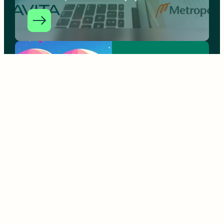
kanssa.
AV-
UP/Mediaväylä-
webinaari
”Uutta
osaamista
etsimässä” 7.5.
Mikä on av-alan tilanne
juuri nyt, millaista
koulutusta av-alalla
tarvitaan, ja mitkä ovat
osaamistarpeet muutaman
vuoden kuluttua? Tule
keskustelemaan av-alan