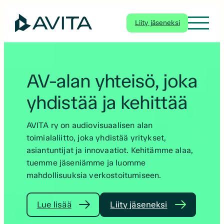
Siirry
sisältöön
Liity jäseneksi
AV-alan yhteisö, joka
yhdistää ja kehittää
AVITA ry on audiovisuaalisen alan
toimialaliitto, joka yhdistää yritykset,
asiantuntijat ja innovaatiot. Kehitämme alaa,
tuemme jäseniämme ja luomme
mahdollisuuksia verkostoitumiseen.
Lue lisää
Liity jäseneksi