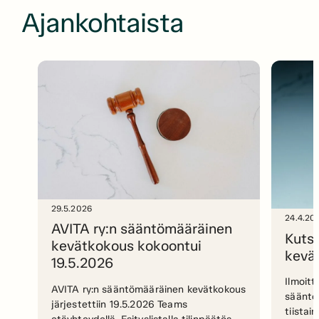
Ajankohtaista
29.5.2026
24.4.20
AVITA ry:n sääntömääräinen
Kutsu
kevätkokous kokoontui
kevä
19.5.2026
Ilmoit
AVITA ry:n sääntömääräinen kevätkokous
sääntö
järjestettiin 19.5.2026 Teams
tiistai