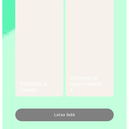
Yrityksille ja
Päättäjille ja
organisaatioill
tilaajille
e
Lataa lisää