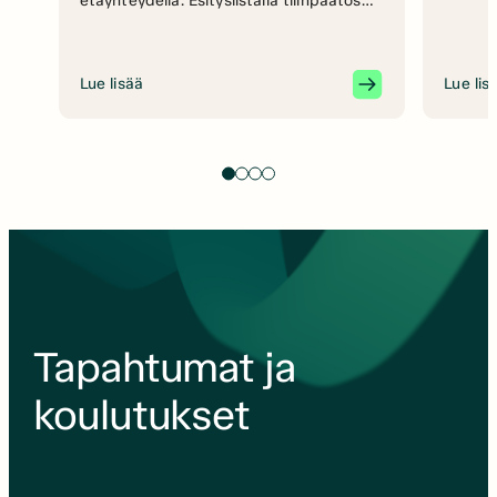
etäyhteydellä. Esityslistalla tilinpäätös
2025 ja vastuuvapauden myöntäminen –
Esitettiin vuodelta 2025 tilinpäätös,
toimintakertomus ja tilin- sekä
Lue lisää
Lue lis
toiminnantarkastajan lausunnot sekä
Avita ry:n että Suomen Ammattiviestintä
Oy:n osalta.– Kokous vahvisti
tilinpäätöksen vuodelta 2025 sekä
päätettiin vastuuvapauden
myöntämisestä hallitukselle ja muille
vastuuvelvollisille. Kiitos kaikille
osallistujille!
Tapahtumat ja
koulutukset