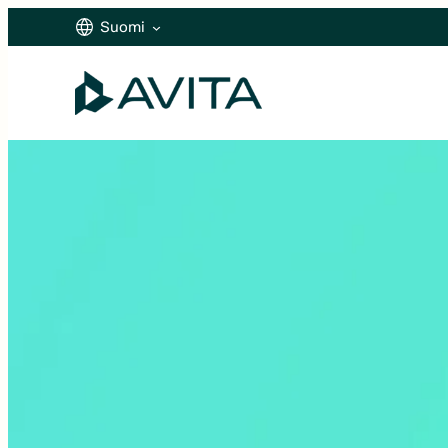
Siirry
Suomi
sisältöön
Suomi
English