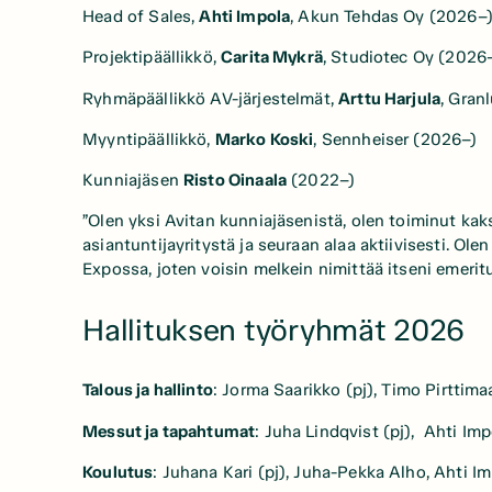
Head of Sales,
Ahti Impola
, Akun Tehdas Oy (2026–
Projektipäällikkö,
Carita Mykrä
, Studiotec Oy (2026
Ryhmäpäällikkö AV-järjestelmät,
Arttu Harjula
, Gran
Myyntipäällikkö,
Marko Koski
, Sennheiser (2026–)
Kunniajäsen
Risto Oinaala
(2022–)
”Olen yksi Avitan kunniajäsenistä, olen toiminut kaks
asiantuntijayritystä ja seuraan alaa aktiivisesti. O
Expossa, joten voisin melkein nimittää itseni emeritu
Hallituksen työryhmät 2026
Talous ja hallinto
: Jorma Saarikko (pj), Timo Pirttima
Messut ja tapahtumat
: Juha Lindqvist (pj), Ahti Im
Koulutus
: Juhana Kari (pj), Juha-Pekka Alho, Ahti I