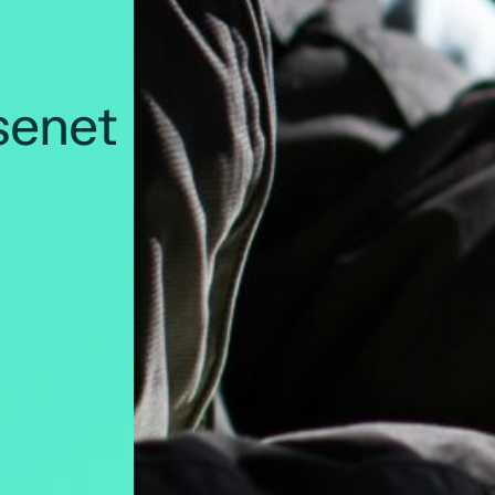
senet
6