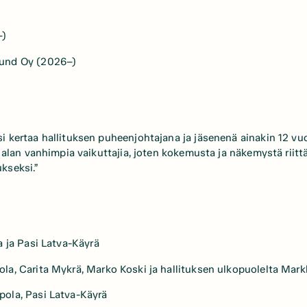
)
–)
lund Oy (2026–)
i kertaa hallituksen puheenjohtajana ja jäsenenä ainakin 12 vuo
len alan vanhimpia vaikuttajia, joten kokemusta ja näkemystä rii
kseksi.”
a ja Pasi Latva-Käyrä
pola, Carita Mykrä, Marko Koski ja hallituksen ulkopuolelta Ma
mpola, Pasi Latva-Käyrä