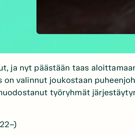
t, ja nyt päästään taas aloittamaa
tus on valinnut joukostaan puheenjo
 muodostanut työryhmät järjestäyt
022–)