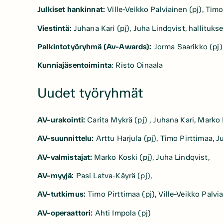
Julkiset hankinnat:
Ville-Veikko Palviainen (pj), Timo
Viestintä:
Juhana Kari (pj), Juha Lindqvist, hallituk
Palkintotyöryhmä (Av-Awards):
Jorma Saarikko (pj)
Kunniajäsentoiminta
: Risto Oinaala
Uudet työryhmät
AV-urakointi:
Carita Mykrä (pj) , Juhana Kari, Marko
AV-suunnittelu:
Arttu Harjula (pj), Timo Pirttimaa, 
AV-valmistajat:
Marko Koski (pj), Juha Lindqvist,
AV-myyjä:
Pasi Latva-Käyrä (pj),
AV-tutkimus:
Timo Pirttimaa (pj), Ville-Veikko Palvi
AV-operaattori:
Ahti Impola (pj)