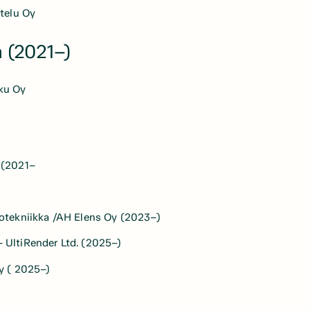
ttelu Oy
 (2021–)
kku Oy
 (2021–
lotekniikka /AH Elens Oy (2023–)
UltiRender Ltd. (2025–)
y ( 2025–)