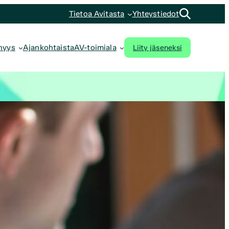
Tietoa Avitasta
Yhteystiedot
Liity jäseneksi
nyys
Ajankohtaista
AV-toimiala