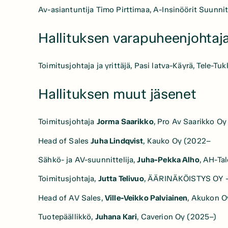
Av-asiantuntija Timo Pirttimaa, A-Insinöörit Suunni
Hallituksen varapuheenjohtaja
Toimitusjohtaja ja yrittäjä, Pasi latva-Käyrä, Tele-Tu
Hallituksen muut jäsenet
Toimitusjohtaja
Jorma Saarikko
, Pro Av Saarikko Oy
Head of Sales
Juha Lindqvist
, Kauko Oy (2022–
Sähkö- ja AV-suunnittelija,
Juha-Pekka Alho
, AH-Ta
Toimitusjohtaja,
Jutta Telivuo
, ÄÄRINÄKÖISTYS OY – 
Head of AV Sales,
Ville-Veikko Palviainen
, Akukon O
Tuotepäällikkö,
Juhana Kari
, Caverion Oy (2025–)