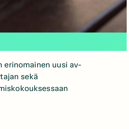
n erinomainen uusi av-
htajan sekä
ymiskokouksessaan