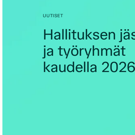
UUTISET
Hallituksen jä
ja työryhmät
kaudella 202