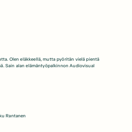
tta. Olen eläkkeellä, mutta pyöritän vielä pientä
ttää. Sain alan elämäntyöpalkinnon Audiovisual
rkku Rantanen