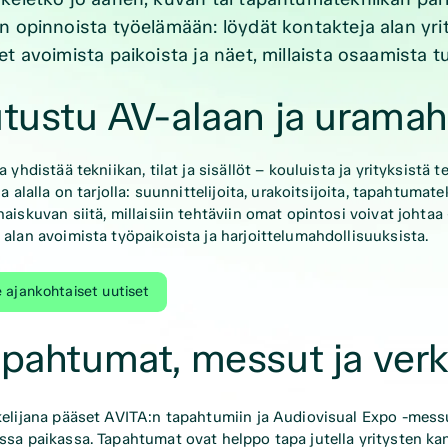
n opinnoista työelämään: löydät kontakteja alan yrit
et avoimista paikoista ja näet, millaista osaamista 
tustu AV-alaan ja uramah
a yhdistää tekniikan, tilat ja sisällöt – kouluista ja yrityksistä 
ja alalla on tarjolla: suunnittelijoita, urakoitsijoita, tapahtuma
aiskuvan siitä, millaisiin tehtäviin omat opintosi voivat johtaa
alan avoimista työpaikoista ja harjoittelumahdollisuuksista.
 ajankohtaiset uutiset
pahtumat, messut ja ver
elijana pääset AVITA:n tapahtumiin ja Audiovisual Expo -messuil
sa paikassa. Tapahtumat ovat helppo tapa jutella yritysten kan