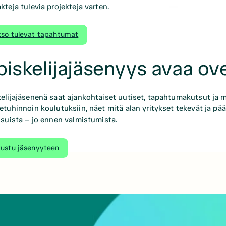
kteja tulevia projekteja varten.
tso tulevat tapahtumat
iskelijajäsenyys avaa ov
elijajäsenenä saat ajankohtaiset uutiset, tapahtumakutsut ja m
etuhinnoin koulutuksiin, näet mitä alan yritykset tekevät ja 
isuista – jo ennen valmistumista.
tustu jäsenyyteen