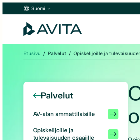
Siirry
Suomi
sisältöön
Suomi
English
Etusivu
/
Palvelut
/
Opiskelijoille ja tulevaisuuden
O
Palvelut
o
AV-alan ammattilaisille
Opiskelijoille ja
tulevaisuuden osaajille
Opis