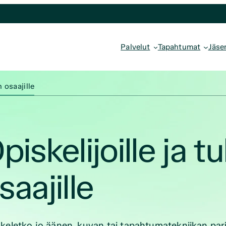
Palvelut
Tapahtumat
Jäse
 osaajille
piskelijoille ja 
saajille
keletko jo äänen, kuvan tai tapahtumatekniikan pa