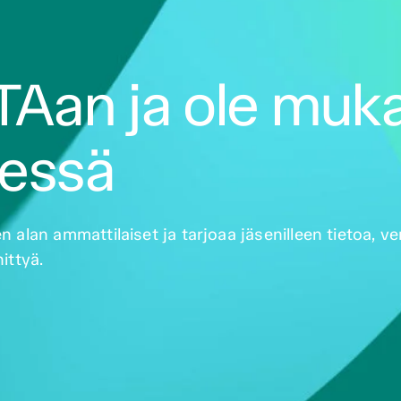
ITAan ja ole muk
sessä
alan ammattilaiset ja tarjoaa jäsenilleen tietoa, ve
ittyä.