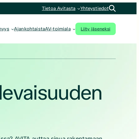
Tietoa Avitasta
Yhteystiedot
Liity jäseneksi
nyys
Ajankohtaista
AV-toimiala
tulevaisuuden
rissa? AVITA auttaa sinua rakentamaan