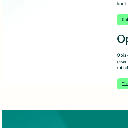
konta
Ka
Op
Opisk
jäsen
ratka
Tu