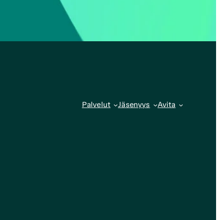
Palvelut
Jäsenyys
Avita