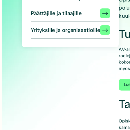
polu
Päättäjille ja tilaajille
kuul
Yrityksille ja organisaatioille
Tu
AV-al
roole
kokon
myös 
Lue
Ta
Opisk
samas