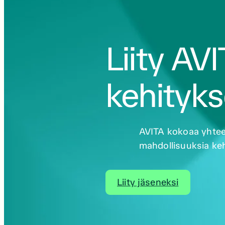
Liity AV
kehityk
AVITA kokoaa yhteen 
mahdollisuuksia keh
Liity jäseneksi