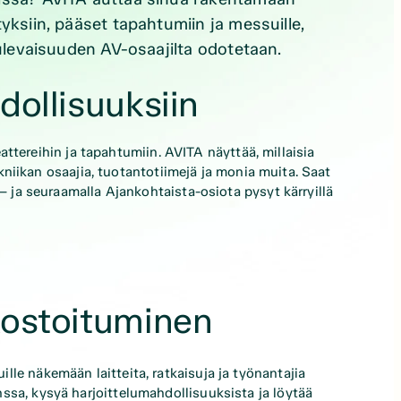
yksiin, pääset tapahtumiin ja messuille,
tulevaisuuden AV-osaajilta odotetaan.
dollisuuksiin
teattereihin ja tapahtumiin. AVITA näyttää, millaisia
tekniikan osaajia, tuotantotiimejä ja monia muita. Saat
 – ja seuraamalla Ajankohtaista-osiota pysyt kärryillä
kostoituminen
le näkemään laitteita, ratkaisuja ja työnantajia
ssa, kysyä harjoittelumahdollisuuksista ja löytää