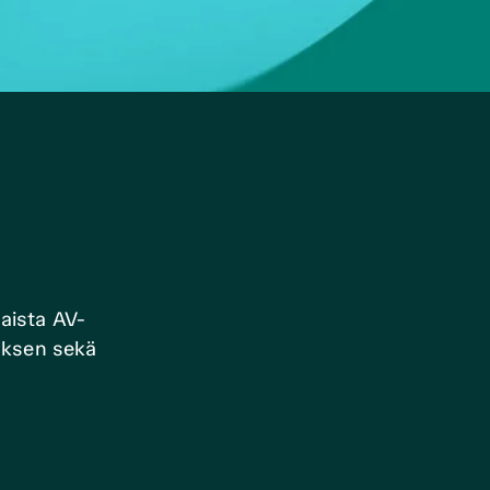
maista AV-
tuksen sekä