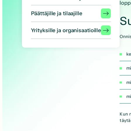
lopp
Päättäjille ja tilaajille
Su
Yrityksille ja organisaatioille
Onnis
ke
mi
mi
mi
Kun n
täytä