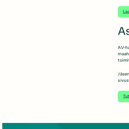
Laa
As
AV-ha
maaha
toimi
Jäsen
sivus
Tut