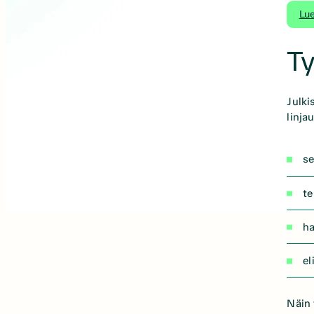
Lu
Ty
Julki
linja
se
te
ha
el
Näin 