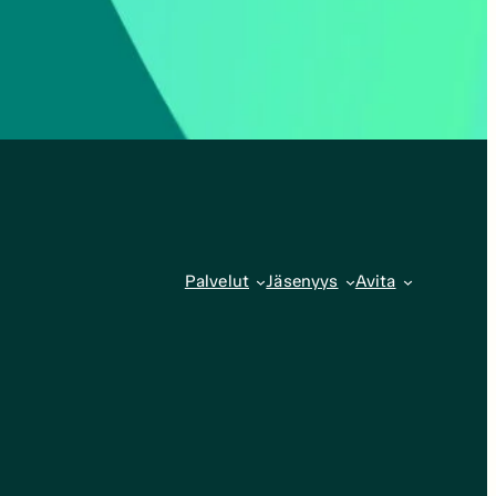
Palvelut
Jäsenyys
Avita