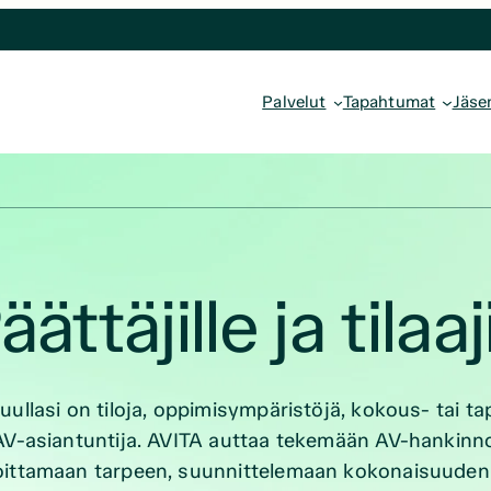
Palvelut
Tapahtumat
Jäse
äättäjille ja tilaaj
uullasi on tiloja, oppimisympäristöjä, kokous- tai 
AV-asiantuntija. AVITA auttaa tekemään AV-hankinnois
ittamaan tarpeen, suunnittelemaan kokonaisuuden ja