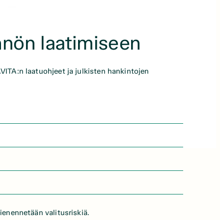
nnön laatimiseen
AVITA:n laatuohjeet ja julkisten hankintojen
a
pienennetään valitusriskiä.