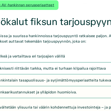
e AV-hankinnan perusperiaatteet
ökalut fiksun tarjouspyy
sissa ja suurissa hankinnoissa tarjouspyyntö ratkaisee paljon. 
ukset auttavat tekemään tarjouspyynnön, joka on:
lkeä ja vertailtava eri tarjoajien välillä
knisesti riittävän tarkka, mutta ei turhaan kilpailua rajoittava
nkintalain tasapuolisuus- ja syrjimättömyysperiaatteita tukev
inkaarikustannukset ja ylläpidon huomioiva.
vältetään ylisuuria tai väärin kohdennettuja investointeja – ja 