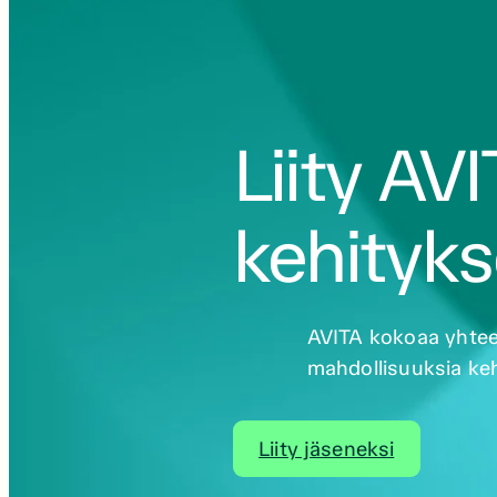
Liity AV
kehityk
AVITA kokoaa yhteen 
mahdollisuuksia keh
Liity jäseneksi