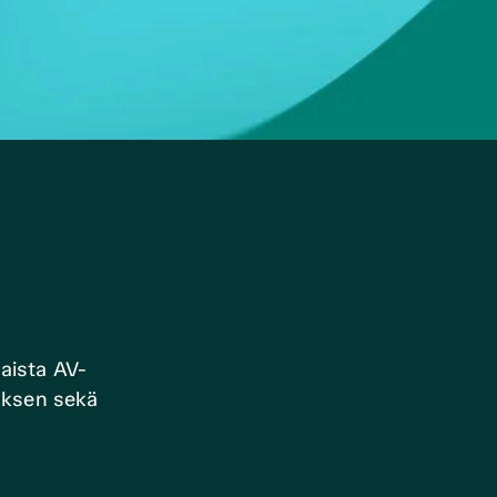
maista AV-
tuksen sekä