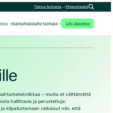
Tietoa Avitasta
Yhteystiedot
Liity jäseneksi
nyys
Ajankohtaista
AV-toimiala
ille
tapahtumatekniikkaa – mutta et välttämättä
ta hallittavia ja perusteltuja:
 kilpailuttamaan ratkaisut niin, että