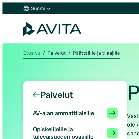
Siirry
Suomi
sisältöön
Suomi
English
Etusivu
/
Palvelut
/
Päättäjille ja tilaajille
P
Palvelut
AV-alan ammattilaisille
Vast
ole 
Opiskelijoille ja
sano
tulevaisuuden osaajille