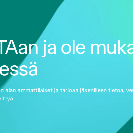
ITAan ja ole muk
sessä
alan ammattilaiset ja tarjoaa jäsenilleen tietoa, ve
ittyä.