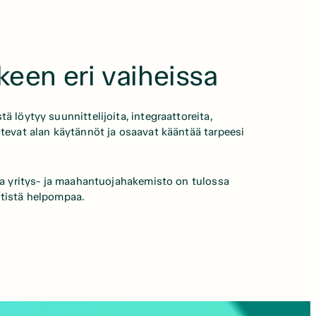
keen eri vaiheissa
ä löytyy suunnittelijoita, integraattoreita,
ntevat alan käytännöt ja osaavat kääntää tarpeesi
aja yritys- ja maahantuojahakemisto on tulossa
ntistä helpompaa.