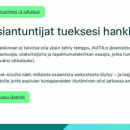
tuohjeet ja julkaisut
iantuntijat tueksesi hank
nkinnan ei tarvitse olla yksin tehty temppu. AVITA:n jäsenistöst
ntuojia, urakoitsijoita ja tapahtumatekniikan osaajia, jotka tu
vaksi ratkaisuksi.
et-sivulta näet, millaista osaamista verkostosta löytyy – ja la
tolle, jotta sopivien kumppaneiden löytäminen olisi jatkossa e
ustu jäseniin