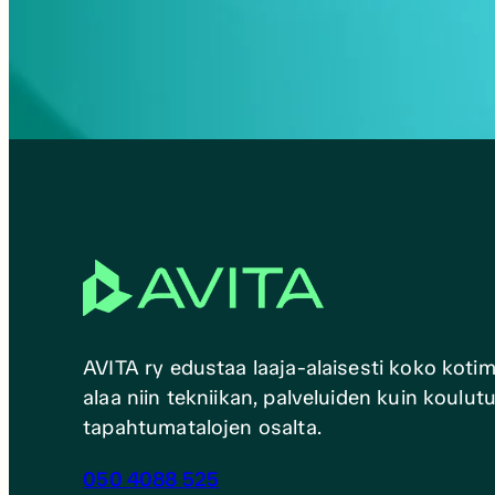
AVITA ry edustaa laaja-alaisesti koko koti
alaa niin tekniikan, palveluiden kuin koulu
tapahtumatalojen osalta.
050 4088 525