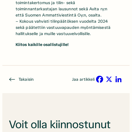
toimintakertomus ja tilin- sekä
toiminnantarkastajan lausunnot sekä Avita ry:n
että Suomen Ammattiviestintä Oy:n, osalta.
– Kokous vahvisti tilinpäätöksen vuodelta 2024
sekä päätettiin vastuuvapauden myöntämisestä
hallitukselle ja muille vastuuvelvollisille.
Kiitos kaikille osallistujille!
Takaisin
Jaa artikkeli
Facebook
X
LinkedIn
Voit olla kiinnostunut