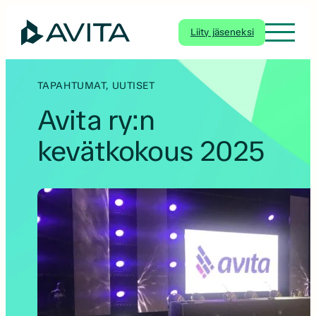
Siirry
sisältöön
Liity jäseneksi
TAPAHTUMAT
, 
UUTISET
Avita ry:n
kevätkokous 2025