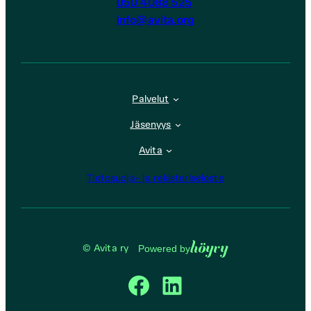
050 4088 525
info@avita.org
Palvelut
Jäsenyys
Avita
Tietosuoja- ja rekisteriseloste
Höyry
© Avita ry
Powered by
Facebook
LinkedIn