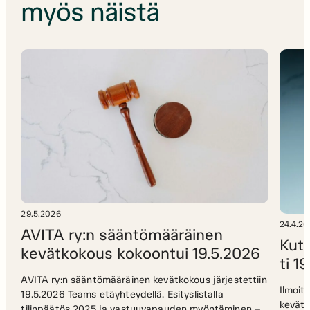
myös näistä
29.5.2026
24.4.2
AVITA ry:n sääntömääräinen
Kuts
kevätkokous kokoontui 19.5.2026
ti 1
AVITA ry:n sääntömääräinen kevätkokous järjestettiin
Ilmoit
19.5.2026 Teams etäyhteydellä. Esityslistalla
kevätk
tilinpäätös 2025 ja vastuuvapauden myöntäminen –