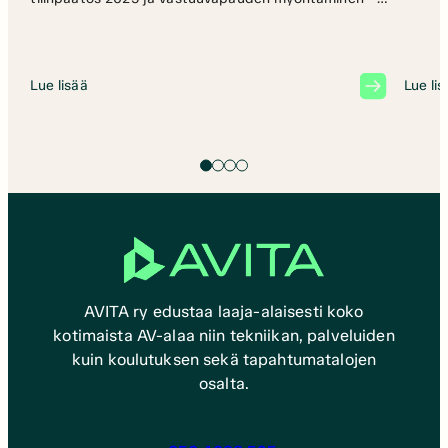
Esitettiin vuodelta 2025 tilinpäätös,
toimintakertomus ja tilin- sekä toiminnantarkastajan
lausunnot sekä Avita ry:n että Suomen
Ammattiviestintä Oy:n osalta.– Kokous vahvisti
Lue lisää
Lue li
tilinpäätöksen vuodelta 2025 sekä päätettiin
vastuuvapauden myöntämisestä hallitukselle ja muille
vastuuvelvollisille. Kiitos kaikille osallistujille!
AVITA ry edustaa laaja-alaisesti koko
kotimaista AV-alaa niin tekniikan, palveluiden
kuin koulutuksen sekä tapahtumatalojen
osalta.