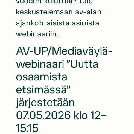
vuoden kuluttua? Tule
keskustelemaan av-alan
ajankohtaisista asioista
webinaariin.
AV-UP/Mediaväylä-
webinaari ”Uutta
osaamista
etsimässä”
järjestetään
07.05.2026 klo 12–
15:15