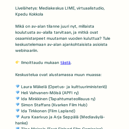
Livelähetys: Mediakeskus LIME, virtuaalistudio,
Kpedu Kokkola
Mikä on av-alan tilanne juuri nyt, millaista
koulutusta av-alalla tarvitaan, ja mitkä ovat
osaamistarpeet muutaman vuoden kuluttua? Tule
keskustelemaan av-alan ajankohtaisista asioista
webinaariin.
Ilmoittaudu mukaan
tästä
.
Keskustelua ovat alustamassa muun muassa:
Laura Mäkelä (Opetus- ja kulttuuriministeriö)
Heli Vahvanen-Mölsä (APFI ry)
Ida Minkkinen (Tapahtumateollisuus ry)
Simon Staffans (Kvarken Film Hub)
Ida Tirkkonen (Film Lapland)
Aura Kaarivuo ja Arja Seppälä (Mediaväylä-
hanke)