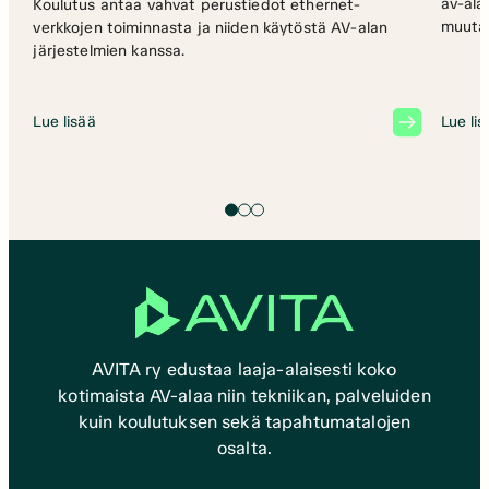
av-ala
Koulutus antaa vahvat perustiedot ethernet-
muutam
verkkojen toiminnasta ja niiden käytöstä AV-alan
av-ala
järjestelmien kanssa.
UP/Med
etsimä
Livelä
Lue lisää
Lue li
Kpedu 
millais
osaami
AVITA ry edustaa laaja-alaisesti koko
kotimaista AV-alaa niin tekniikan, palveluiden
kuin koulutuksen sekä tapahtumatalojen
osalta.