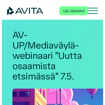
Siirry
sisältöön
Liity jäseneksi
AV-
UP/Mediaväylä-
webinaari ”Uutta
osaamista
etsimässä” 7.5.