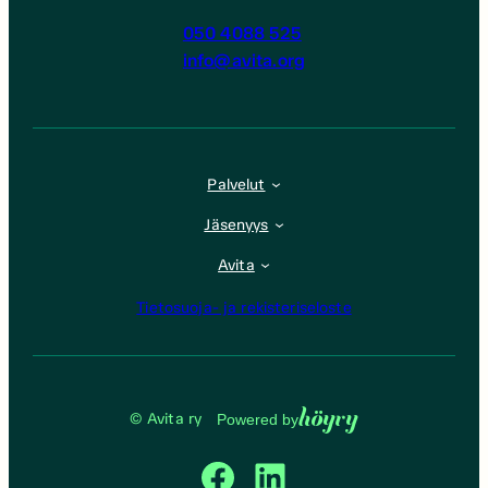
050 4088 525
info@avita.org
Palvelut
Jäsenyys
Avita
Tietosuoja- ja rekisteriseloste
Höyry
© Avita ry
Powered by
Facebook
LinkedIn