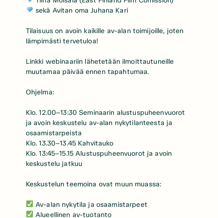
Tiina Moisala (East Finland Film Comission)
sekä Avitan oma Juhana Kari
Tilaisuus on avoin kaikille av-alan toimijoille, joten
lämpimästi tervetuloa!
Linkki webinaariin lähetetään ilmoittautuneille
muutamaa päivää ennen tapahtumaa.
Ohjelma:
Klo. 12.00–13:30 Seminaarin alustuspuheenvuorot
ja avoin keskustelu av-alan nykytilanteesta ja
osaamistarpeista
Klo. 13.30–13.45 Kahvitauko
Klo. 13:45–15.15 Alustuspuheenvuorot ja avoin
keskustelu jatkuu
Keskustelun teemoina ovat muun muassa:
Av-alan nykytila ja osaamistarpeet
Alueellinen av-tuotanto