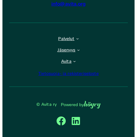
info@avita.org
Palvelut
Jäsenyys
Avita
Tietosuoja- ja rekisteriseloste
Höyry
© Avita ry
Powered by
Facebook
LinkedIn