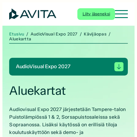
Siirry
sisältöön
Liity jäseneksi
Etusivu
/
AudioVisual Expo 2027
/
Kävijäopas
/
Aluekartta
AudioVisual Expo 2027
Aluekartat
Audiovisual Expo 2027 järjestetään Tampere-talon
Puistolämpiössä 1 & 2, Sorsapuistosaleissa sekä
Sopraanossa. Lisäksi käytössä on erillisiä tiloja
koulutuskäyttöön sekä demo- ja