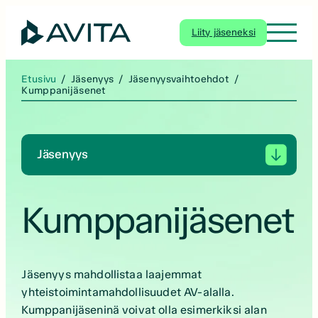
Siirry
sisältöön
Liity jäseneksi
Etusivu
/
Jäsenyys
/
Jäsenyysvaihtoehdot
/
Kumppanijäsenet
Jäsenyys
Kumppanijäsenet
Jäsenyys mahdollistaa laajemmat
yhteistoimintamahdollisuudet AV-alalla.
Kumppanijäseninä voivat olla esimerkiksi alan