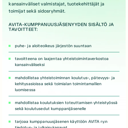
kansainväliset valmistajat, tuotekehittäjät ja
toimijat sekä sidosryhmät.
AVITA-KUMPPANUUSJÄSENYYDEN SISÄLTÖ JA
TAVOITTEET:
puhe- ja aloiteoikeus järjestön suuntaan
tavoitteena on laajentaa yhteistoimintaverkostoa
kansainväliseksi
mahdollistaa yhteistoiminnan koulutus-, pätevyys- ja
kehitysasioissa sekä toimialan toimintamallien
luomisessa
mahdollistaa koulutuksien toteuttamisen yhteistyössä
sekä koulutusedut kumppanijäsenelle
tarjoaa kumppanuusjäsenen käyttöön AVITA ry:n
tiedotus- ja julkaisukanavat