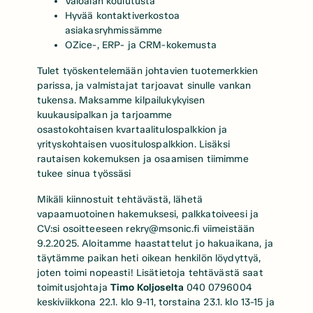
Valoalan koulutusta
Hyvää kontaktiverkostoa
asiakasryhmissämme
OZice-, ERP- ja CRM-kokemusta
Tulet työskentelemään johtavien tuotemerkkien
parissa, ja valmistajat tarjoavat sinulle vankan
tukensa. Maksamme kilpailukykyisen
kuukausipalkan ja tarjoamme
osastokohtaisen kvartaalitulospalkkion ja
yrityskohtaisen vuositulospalkkion. Lisäksi
rautaisen kokemuksen ja osaamisen tiimimme
tukee sinua työssäsi
Mikäli kiinnostuit tehtävästä, lähetä
vapaamuotoinen hakemuksesi, palkkatoiveesi ja
CV:si osoitteeseen rekry@msonic.fi viimeistään
9.2.2025. Aloitamme haastattelut jo hakuaikana, ja
täytämme paikan heti oikean henkilön löydyttyä,
joten toimi nopeasti! Lisätietoja tehtävästä saat
toimitusjohtaja
Timo Koljoselta
040 0796004
keskiviikkona 22.1. klo 9-11, torstaina 23.1. klo 13-15 ja