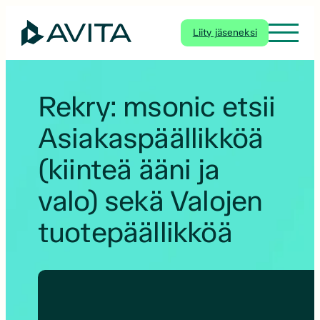
Siirry
sisältöön
Liity jäseneksi
Rekry: msonic etsii
Asiakaspäällikköä
(kiinteä ääni ja
valo) sekä Valojen
tuotepäällikköä