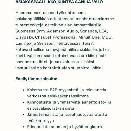
ASIAKASPÄÄLLIKKÖ, KIINTEÄ ÄÄNI JA VALO
Haemme vakituiseen työsuhteeseen
asiakaspäällikköä edustamaan maahantuomiamme
tuotemerkkejä esittävän alan ammattilaisille
Suomessa (mm. Adamson Audio, Sonance, LEA,
Claypaky, Chauvet Professional, Minuit Une, MDG,
Luminex ja Swisson). Tehtävässäsi toimit
katevastuullisena myyjänä niille asiakkaille, jotka
käyttävät omassa liiketoiminnassaan kiinteästi
asennettua ääni- ja valokalustoa. Lisäksi
vastuullasi on kontaktit alan suunnittelijoihin.
Edellytämme sinulta:
Kokemusta B2B myynnistä, ja relevanttia
verkostoa asiakaskentässämme
Kiinnostusta ja ymmärrystä äänentoisto- ja
esitysvalaisuratkaisuista
Järjestelmällistä ja itseohjautuvaa otetta
työskentelyyn
Erinomaista suomen ja hyvää englannin