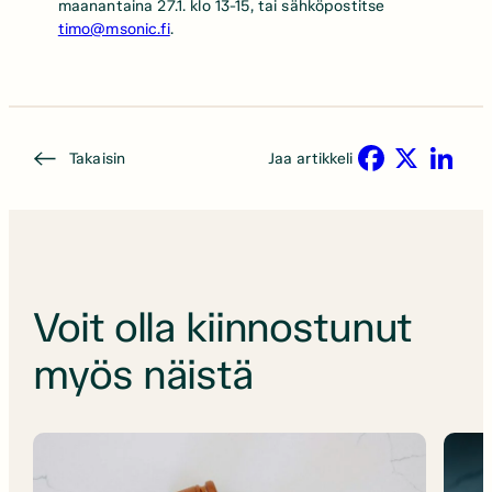
maanantaina 27.1. klo 13-15, tai sähköpostitse
timo@msonic.fi
.
Takaisin
Jaa artikkeli
Facebook
X
LinkedIn
Voit olla kiinnostunut
myös näistä