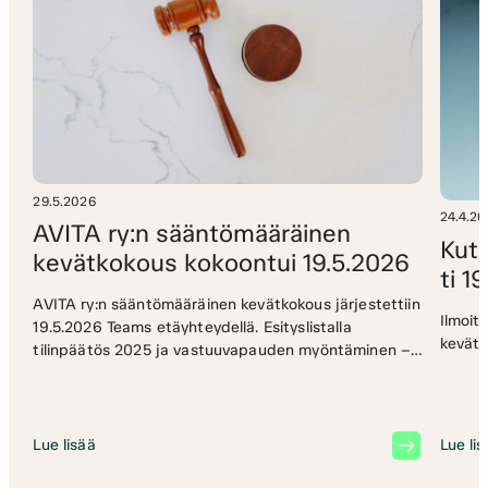
29.5.2026
24.4.2
AVITA ry:n sääntömääräinen
Kuts
kevätkokous kokoontui 19.5.2026
ti 1
AVITA ry:n sääntömääräinen kevätkokous järjestettiin
Ilmoit
19.5.2026 Teams etäyhteydellä. Esityslistalla
kevätk
tilinpäätös 2025 ja vastuuvapauden myöntäminen –
Esitettiin vuodelta 2025 tilinpäätös,
toimintakertomus ja tilin- sekä toiminnantarkastajan
lausunnot sekä Avita ry:n että Suomen
Ammattiviestintä Oy:n osalta.– Kokous vahvisti
Lue lisää
Lue li
tilinpäätöksen vuodelta 2025 sekä päätettiin
vastuuvapauden myöntämisestä hallitukselle ja muille