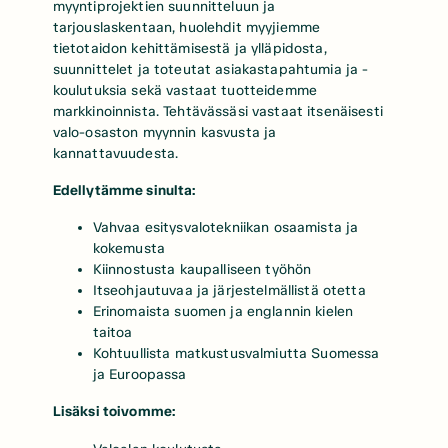
myyntiprojektien suunnitteluun ja
tarjouslaskentaan, huolehdit myyjiemme
tietotaidon kehittämisestä ja ylläpidosta,
suunnittelet ja toteutat asiakastapahtumia ja -
koulutuksia sekä vastaat tuotteidemme
markkinoinnista. Tehtävässäsi vastaat itsenäisesti
valo-osaston myynnin kasvusta ja
kannattavuudesta.
Edellytämme sinulta:
Vahvaa esitysvalotekniikan osaamista ja
kokemusta
Kiinnostusta kaupalliseen työhön
Itseohjautuvaa ja järjestelmällistä otetta
Erinomaista suomen ja englannin kielen
taitoa
Kohtuullista matkustusvalmiutta Suomessa
ja Euroopassa
Lisäksi toivomme: