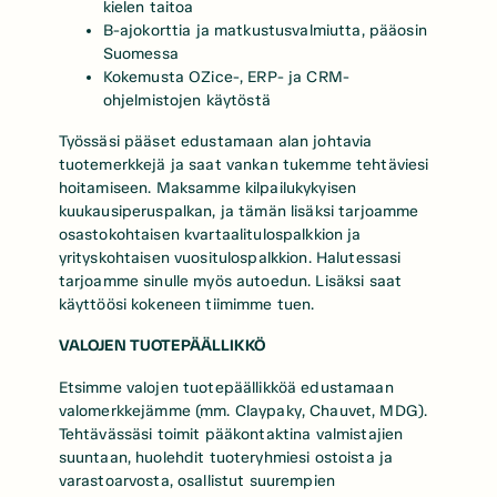
kielen taitoa
B-ajokorttia ja matkustusvalmiutta, pääosin
Suomessa
Kokemusta OZice-, ERP- ja CRM-
ohjelmistojen käytöstä
Työssäsi pääset edustamaan alan johtavia
tuotemerkkejä ja saat vankan tukemme tehtäviesi
hoitamiseen. Maksamme kilpailukykyisen
kuukausiperuspalkan, ja tämän lisäksi tarjoamme
osastokohtaisen kvartaalitulospalkkion ja
yrityskohtaisen vuositulospalkkion. Halutessasi
tarjoamme sinulle myös autoedun. Lisäksi saat
käyttöösi kokeneen tiimimme tuen.
VALOJEN TUOTEPÄÄLLIKKÖ
Etsimme valojen tuotepäällikköä edustamaan
valomerkkejämme (mm. Claypaky, Chauvet, MDG).
Tehtävässäsi toimit pääkontaktina valmistajien
suuntaan, huolehdit tuoteryhmiesi ostoista ja
varastoarvosta, osallistut suurempien